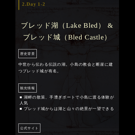
2.Day 1-2
ブレッド湖（Lake Bled） &
ブレッド城（Bled Castle）
歴史背景
中世から伝わる伝説の湖。小島の教会と断崖に建
つブレッド城が有名。
観光情報
■ 湖畔の散策、手漕ぎボートで小島に渡る体験が
人気
■ ブレッド城からは湖と山々の絶景が一望できる
公式サイト