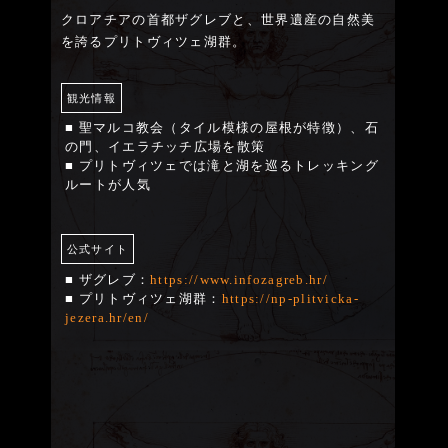
クロアチアの首都ザグレブと、世界遺産の自然美
を誇るプリトヴィツェ湖群。
観光情報
■ 聖マルコ教会（タイル模様の屋根が特徴）、石
の門、イエラチッチ広場を散策
■ プリトヴィツェでは滝と湖を巡るトレッキング
ルートが人気
公式サイト
■ ザグレブ：
https://www.infozagreb.hr/
■ プリトヴィツェ湖群：
https://np-plitvicka-
jezera.hr/en/