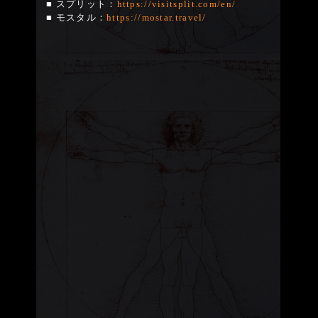
■ スプリット：
https://visitsplit.com/en/
■ モスタル：
https://mostar.travel/