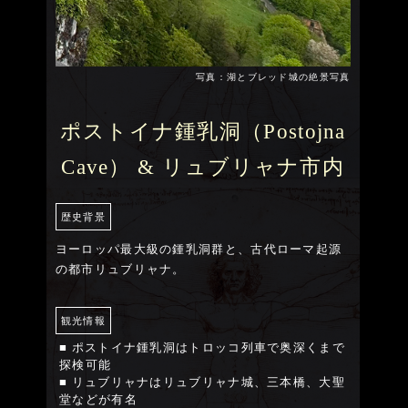
写真：湖とブレッド城の絶景写真
ポストイナ鍾乳洞（Postojna
Cave） & リュブリャナ市内
歴史背景
ヨーロッパ最大級の鍾乳洞群と、古代ローマ起源
の都市リュブリャナ。
観光情報
■ ポストイナ鍾乳洞はトロッコ列車で奥深くまで
探検可能
■ リュブリャナはリュブリャナ城、三本橋、大聖
堂などが有名