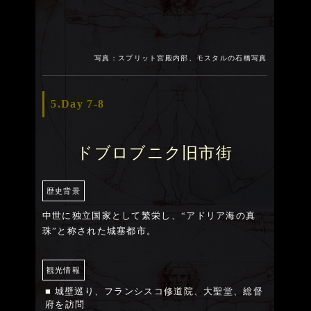
写真：スプリット宮殿内部、モスタルの石橋写真
5.Day 7-8
ドブロブニク旧市街
歴史背景
中世に独立国家として繁栄し、“アドリア海の真
珠”と称された城塞都市。
観光情報
■ 城壁巡り、フランシスコ修道院、大聖堂、総督
府を訪問