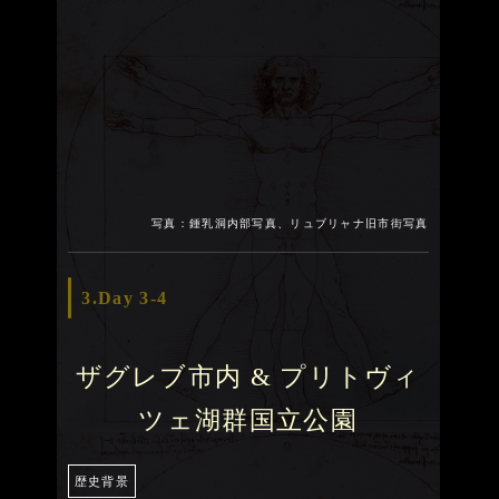
写真：鍾乳洞内部写真、リュブリャナ旧市街写真
3.Day 3-4
ザグレブ市内 & プリトヴィ
ツェ湖群国立公園
歴史背景